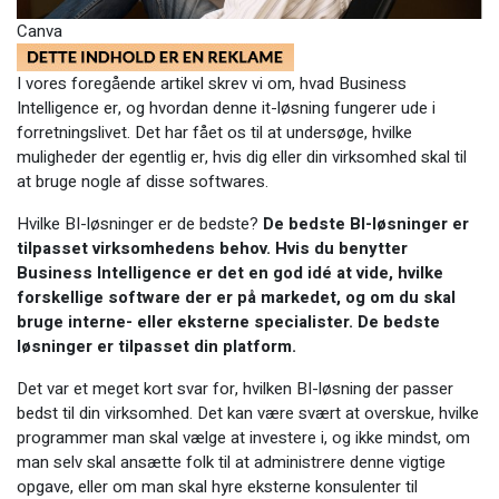
Canva
I vores foregående artikel skrev vi om, hvad Business
Intelligence er, og hvordan denne it-løsning fungerer ude i
forretningslivet. Det har fået os til at undersøge, hvilke
muligheder der egentlig er, hvis dig eller din virksomhed skal til
at bruge nogle af disse softwares.
Hvilke BI-løsninger er de bedste?
De bedste BI-løsninger er
tilpasset virksomhedens behov. Hvis du benytter
Business Intelligence er det en god idé at vide, hvilke
forskellige software der er på markedet, og om du skal
bruge interne- eller eksterne specialister. De bedste
løsninger er tilpasset din platform.
Det var et meget kort svar for, hvilken BI-løsning der passer
bedst til din virksomhed. Det kan være svært at overskue, hvilke
programmer man skal vælge at investere i, og ikke mindst, om
man selv skal ansætte folk til at administrere denne vigtige
opgave, eller om man skal hyre eksterne konsulenter til