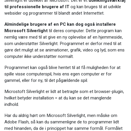
Silverlight er udviklet af Microsoft. Det er et
udviklingsværktøj
til professionelle brugere af IT
og kan bruges til at udvikle
websider og programmer til blandt andet Internettet.
Almindelige brugere af en PC kan dog også installere
Microsoft Silverlight
til deres computer. Dette program kan
nemlig være med til at give en ny oplevelse af en hjemmeside,
som understøtter Silverlight. Programmet er derfor med til at
gøre det muligt at se animationer, grafik, video og lyd, som ens
computer ikke understøtter normalt.
Programmet kan også blive hentet til at få muligheden for at
spille visse computerspil, hvis ens egen computer er for
gammel, eller for ny, til det pågældende spil.
Microstoft Silverlight er lidt at betragte som et browser-plugin,
hvilket betyder installation = at du kan se det manglende
indhold.
Har du aldrig hørt om Microsoft Silverlight, men måske om
Adobe Flash, så kan du sammenligne de to programmer lidt
med hinanden, da de i princippet har samme formål. Formålet